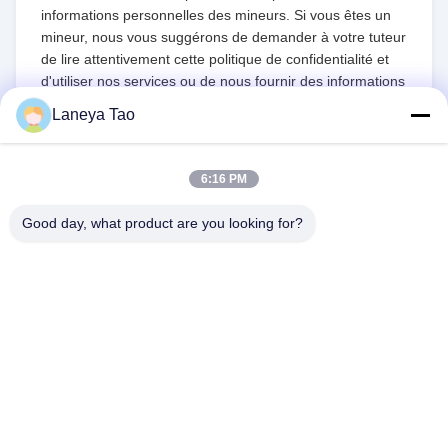
informations personnelles des mineurs. Si vous êtes un
mineur, nous vous suggérons de demander à votre tuteur
de lire attentivement cette politique de confidentialité et
d'utiliser nos services ou de nous fournir des informations
sous réserve d'avoir obtenu le consentement de votre
Laneya Tao
tuteur.
6:16 PM
Good day, what product are you looking for?
NOUS CONTACTER
Adresse:
Chambre 1205-1207, bâtiment
Nanguang, rue Huafu, district de Futian,
Shenzhen, Guangdong, Chine
E-Mail:
sales@wisdtech.com.cn
Téléphone:
86-0755-23606019