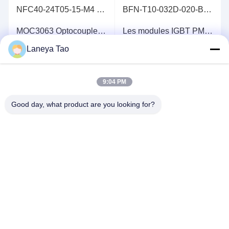
NFC40-24T05-15-M4 Sortie simple et triple 40 Watt Convertisseurs DC/DC à large entrée Module IGBT
BFN-T10-032D-020-B0 Un commutateur Ethernet programmable avec ports P4 64x100G
MOC3063 Optocoupleurs de sortie Triac et SCR Optocoupleur TRIAC
Les modules IGBT PM50RL1A120 MODULES de puissance intelligentes IPM MODULE L1-série
Laneya Tao
Voir plus
9:04 PM
Good day, what product are you looking for?
NOUS CONTACTER
Adresse:
Chambre 1205-1207, bâtiment
Nanguang, rue Huafu, district de Futian,
Shenzhen, Guangdong, Chine
E-Mail:
sales@wisdtech.com.cn
Téléphone:
86-0755-23606019