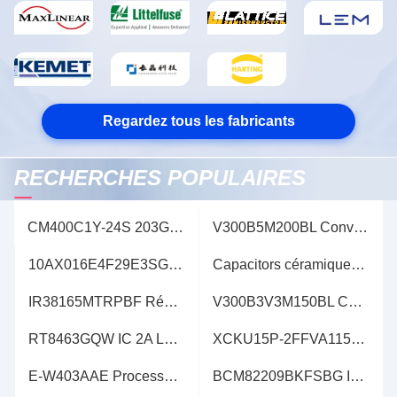
Regardez tous les fabricants
RECHERCHES POPULAIRES
CM400C1Y-24S 203G MODULE IGBT Série S AC commutateur IGBT
V300B5M200BL Convertisseurs DC/DC isolés - à travers le trou Watts- 200 Vin 300 Vout 5 grade - M
10AX016E4F29E3SG FPGA IC champ Porte programmable Array 10 GX 160 FPGA
Capacitors céramiques TCC1206COG121K202ET Capacitors céramiques à puce multicouche CCTC 1206 COG 150 Capacitor SMD 2000V MLCC
IR38165MTRPBF Régulateurs de tension à entrée unique15A 30ABuck avec SVID
V300B3V3M150BL Convertisseurs DC/DC isolés - à travers le trou Watts- 150 Vin 300 Vout 3.3 Grade- M module IGBT
RT8463GQW IC 2A LED Driver IC pour l'assombrissement PWM avec des circuits intégrés de régulateur 12-WDFN
XCKU15P-2FFVA1156E Architecture à échelle ultra FPGA Array de porte programmable sur le terrain
E-W403AAE Processus CMOS CISCO BGA360 Circuits intégrés
BCM82209BKFSBG IC Ethernet Circuits intégrés IC