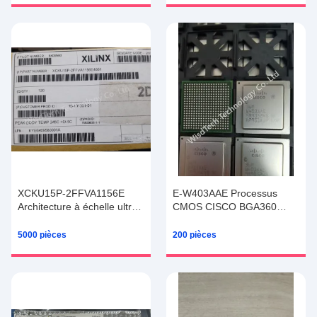
XCKU15P-2FFVA1156E
E-W403AAE Processus
Architecture à échelle ultra
CMOS CISCO BGA360
FPGA Array de porte
Circuits intégrés
programmable sur le terrain
5000 pièces
200 pièces