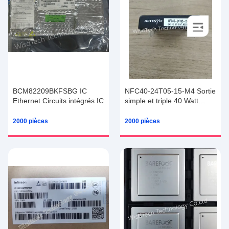
BCM82209BKFSBG IC
NFC40-24T05-15-M4 Sortie
Ethernet Circuits intégrés IC
simple et triple 40 Watt
Convertisseurs DC/DC à
large entrée Module IGBT
2000 pièces
2000 pièces