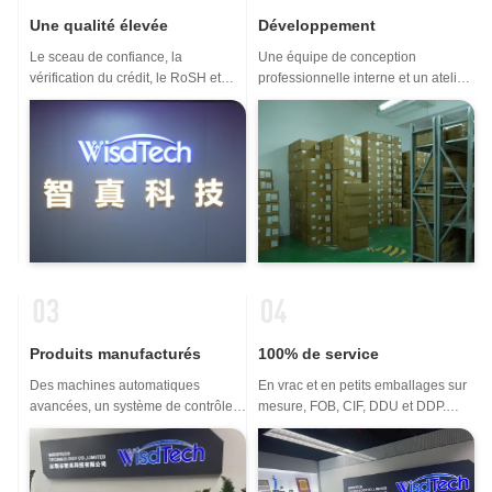
Une qualité élevée
Développement
Le sceau de confiance, la
Une équipe de conception
vérification du crédit, le RoSH et
professionnelle interne et un atelier
l'évaluation de la capacité des
de machines avancées. Nous
fournisseurs. La société dispose
pouvons coopérer pour développer
d'un système de contrôle de qualité
les produits dont vous avez besoin.
strict et d'un laboratoire de test
professionnel.
Produits manufacturés
100% de service
Des machines automatiques
En vrac et en petits emballages sur
avancées, un système de contrôle
mesure, FOB, CIF, DDU et DDP.
strict du processus. Nous pouvons
Laissez-nous vous aider à trouver la
fabriquer tous les terminaux
meilleure solution pour toutes vos
électriques au-delà de votre
préoccupations.
demande.