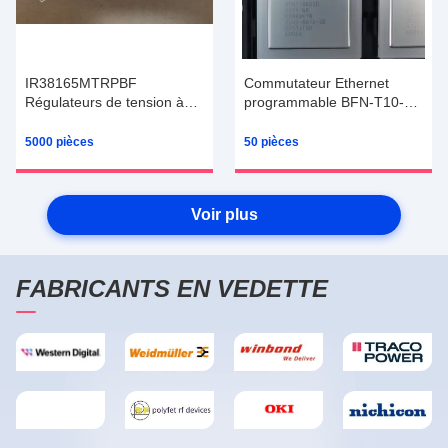
IR38165MTRPBF
Commutateur Ethernet
Régulateurs de tension à
programmable BFN-T10-
entrée unique15A 30ABuck
032D-B0 avec une bande
avec SVID
passante de port maximale
5000 pièces
50 pièces
de 2,0 Tbps
Voir plus
FABRICANTS EN VEDETTE