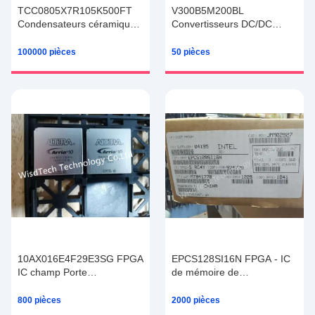
TCC0805X7R105K500FT
V300B5M200BL
Condensateurs céramiques
Convertisseurs DC/DC
à puce multicouche CCTC
isolés - à travers le trou
0805 X7R 105
Watts- 200 Vin 300 Vout 5
100000 pièces
50 pièces
Condensateur SMD 50V
grade - M
MLCC
10AX016E4F29E3SG FPGA
EPCS128SI16N FPGA - IC
IC champ Porte
de mémoire de
programmable Array 10 GX
configuration - Ser. Config
160 FPGA
Mem Flash 128 Mb 40 MHz
800 pièces
2000 pièces