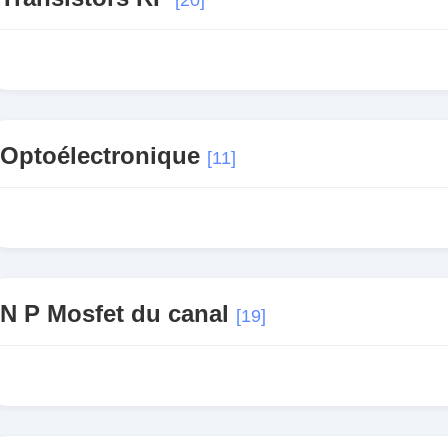
[20]
Optoélectronique
[11]
N P Mosfet du canal
[19]