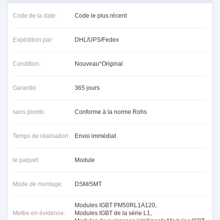
Code de la date:
Code le plus récent
Expédition par:
DHL/UPS/Fedex
Condition:
Nouveau*Original
Garantie:
365 jours
sans plomb:
Conforme à la norme Rohs
Temps de réalisation:
Envoi immédiat
le paquet:
Module
Mode de montage:
DSM/SMT
Modules IGBT PM50RL1A120
,
Mettre en évidence:
Modules IGBT de la série L1
,