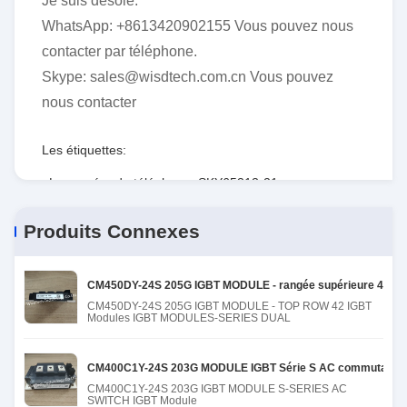
Je suis désolé.
WhatsApp: +8613420902155 Vous pouvez nous
contacter par téléphone.
Skype: sales@wisdtech.com.cn Vous pouvez
nous contacter
Les étiquettes:
Le numéro de téléphone: SKY65313-21
,
Fabricants de modules igbt
,
Module igbt de 900 MHz
Produits Connexes
CM450DY-24S 205G IGBT MODULE - rangée supérieure 42 mo
CM450DY-24S 205G IGBT MODULE - TOP ROW 42 IGBT
Modules IGBT MODULES-SERIES DUAL
CM400C1Y-24S 203G MODULE IGBT Série S AC commutateur
CM400C1Y-24S 203G IGBT MODULE S-SERIES AC
SWITCH IGBT Module