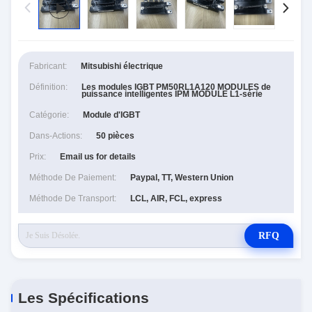
Fabricant:
Mitsubishi électrique
Définition:
Les modules IGBT PM50RL1A120 MODULES de
puissance intelligentes IPM MODULE L1-série
Catégorie:
Module d'IGBT
Dans-Actions:
50 pièces
Prix:
Email us for details
Méthode De Paiement:
Paypal, TT, Western Union
Méthode De Transport:
LCL, AIR, FCL, express
RFQ
Les Spécifications