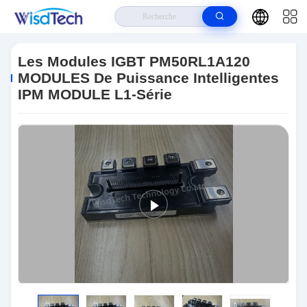
Maison
>
Produits
>
Module D'IGBT
>
Les Modules IGBT
PM50RL1A120 MODULES De Puissance Intelligentes IPM MODULE L1-
Les Modules IGBT PM50RL1A120
Série
MODULES De Puissance Intelligentes
IPM MODULE L1-Série