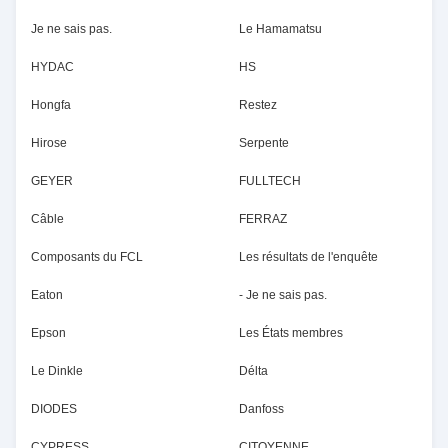
Je ne sais pas.
Le Hamamatsu
HYDAC
HS
Hongfa
Restez
Hirose
Serpente
GEYER
FULLTECH
Câble
FERRAZ
Composants du FCL
Les résultats de l'enquête
Eaton
- Je ne sais pas.
Epson
Les États membres
Le Dinkle
Délta
DIODES
Danfoss
CYPRESS
CITOYENNE