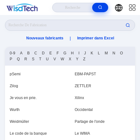
Maison
>
Wisdtech Technology Co.,Limited Fabricant Online
|
Nouveaux fabricants
Imprimer dans Excel
0-9
A
B
C
D
E
F
G
H
I
J
K
L
M
N
O
P
Q
R
S
T
U
V
W
X
Y
Z
pSemi
EBM-PAPST
Zilog
ZETTLER
Je vous en prie.
Xilinx
Wurth
Occidental
Weidmüller
Partage de l'onde
Le code de la banque
Le WIMA