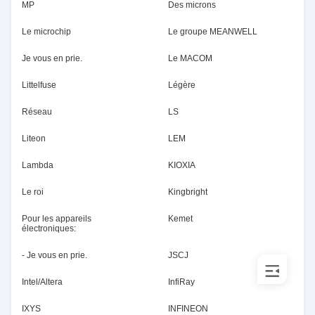
MP
Des microns
Le microchip
Le groupe MEANWELL
Je vous en prie.
Le MACOM
Littelfuse
Légère
Réseau
LS
Liteon
LEM
Lambda
KIOXIA
Le roi
Kingbright
Pour les appareils
Kemet
électroniques:
- Je vous en prie.
JSCJ
Intel/Altera
InfiRay
IXYS
INFINEON