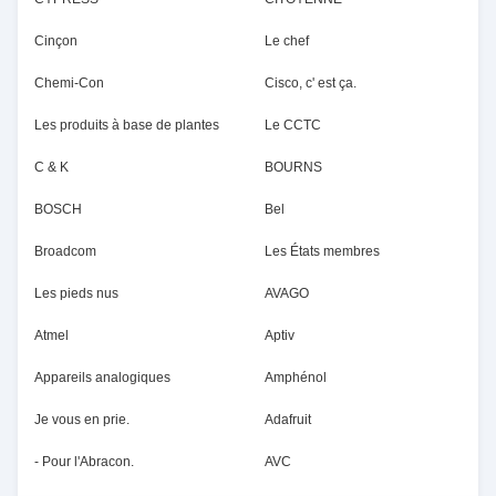
Cinçon
Le chef
Chemi-Con
Cisco, c' est ça.
Les produits à base de plantes
Le CCTC
C & K
BOURNS
BOSCH
Bel
Broadcom
Les États membres
Les pieds nus
AVAGO
Atmel
Aptiv
Appareils analogiques
Amphénol
Je vous en prie.
Adafruit
- Pour l'Abracon.
AVC