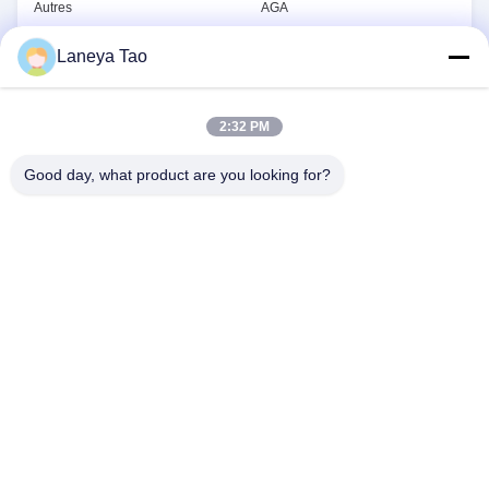
Autres
AGA
ADI
ABB
Laneya Tao
Le montant de l'aide est calculé
Samsung
en fonction de l'évolution de la
situation.
2:32 PM
Good day, what product are you looking for?
NOUS CONTACTER
Adresse:
Chambre 1205-1207, bâtiment
Nanguang, rue Huafu, district de Futian,
Shenzhen, Guangdong, Chine
E-Mail:
sales@wisdtech.com.cn
Téléphone:
86-0755-23606019