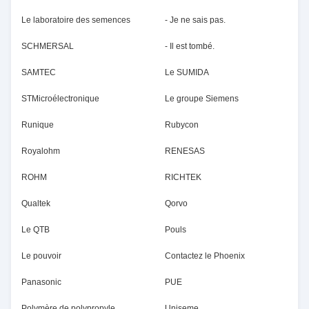
Le laboratoire des semences
- Je ne sais pas.
SCHMERSAL
- Il est tombé.
SAMTEC
Le SUMIDA
STMicroélectronique
Le groupe Siemens
Runique
Rubycon
Royalohm
RENESAS
ROHM
RICHTEK
Qualtek
Qorvo
Le QTB
Pouls
Le pouvoir
Contactez le Phoenix
Panasonic
PUE
Polymère de polypropyle
Uniseme