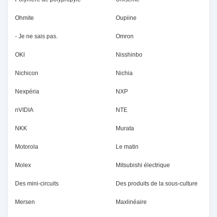
Ohmite
Oupiine
- Je ne sais pas.
Omron
OKI
Nisshinbo
Nichicon
Nichia
Nexpéria
NXP
nVIDIA
NTE
NKK
Murata
Motorola
Le matin
Molex
Mitsubishi électrique
Des mini-circuits
Des produits de la sous-culture
Mersen
Maxlinéaire