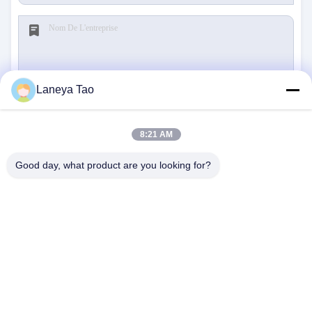
Laneya Tao
Soumettre
8:21 AM
Good day, what product are you looking for?
NOUS CONTACTER
Adresse:
Chambre 1205-1207, bâtiment
Nanguang, rue Huafu, district de Futian,
Shenzhen, Guangdong, Chine
E-Mail:
sales@wisdtech.com.cn