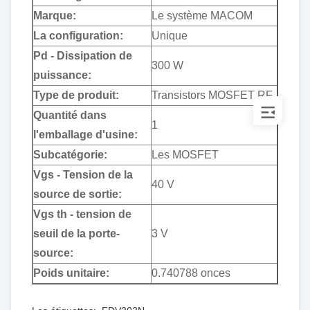
Marque:
Le système MACOM
La configuration:
Unique
Pd - Dissipation de
300 W
puissance:
Type de produit:
Transistors MOSFET RF
Quantité dans
1
l'emballage d'usine:
Subcatégorie:
Les MOSFET
Vgs - Tension de la
40 V
source de sortie:
Vgs th - tension de
seuil de la porte-
3 V
source:
Poids unitaire:
0.740788 onces