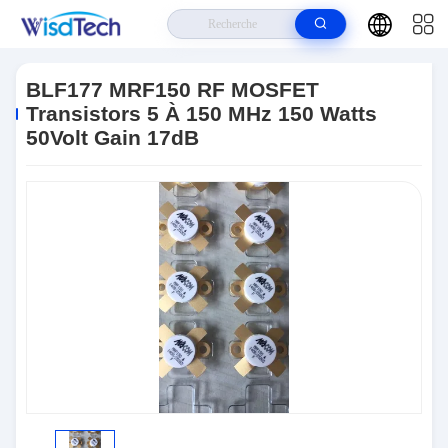
Maison
>
Produits
>
Transistors RF
>
BLF177 MRF150 RF MOSFET
Transistors 5 À 150 MHz 150 Watts 50Volt Gain 17dB
BLF177 MRF150 RF MOSFET
Transistors 5 À 150 MHz 150 Watts
50Volt Gain 17dB