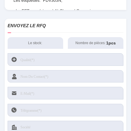
Les étiquettes:
FDV303N
,
Le FET numérique à N-Channel Onsemi
,
Transistors RF numériques
ENVOYEZ LE RFQ
1pcs
Le stock:
Nombre de pièces: