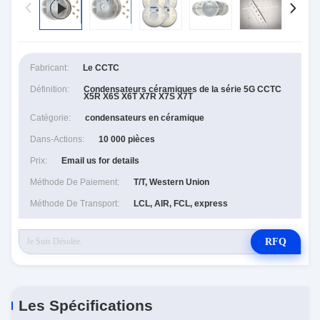
Fabricant:
Le CCTC
Définition:
Condensateurs céramiques de la série 5G CCTC
X5R X6S X6T X7R X7S X7T
Catégorie:
condensateurs en céramique
Dans-Actions:
10 000 pièces
Prix:
Email us for details
Méthode De Paiement:
T/T, Western Union
Méthode De Transport:
LCL, AIR, FCL, express
RFQ
Les Spécifications