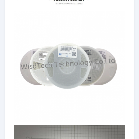
X6S
Encapsulation
0201
0402
0603
0805
120
Capacité de
102-
101-
221 à
221 à
102
X6T
capacité
224
225
226
246
107
6.3 à
6.3 à
6.3-
Voilage (V)
6.3 à 25
6.3-50
250
500
200
Le
Encapsulation
0201
0402
0603
0805
120
X7R
Capacité de
102-
101-
221 à
221 à
102
X7S
capacité
224
225
226
246
107
6.3 à
6.3 à
6.3-
X7T
Voilage (V)
6.3 à 25
6.3-50
250
250
200