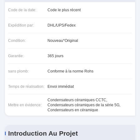
Code de la date:
Code le plus récent
Expédition par:
DHL/UPS/Fedex
Condition:
Nouveau*Original
Garantie:
365 jours
sans plomb:
Conforme à la norme Rohs
Temps de réalisation:
Envoi immédiat
Condensateurs céramiques CCTC
,
Mettre en évidence:
Condensateurs céramiques de la série 5G
,
Condensateurs en céramique
Introduction Au Projet