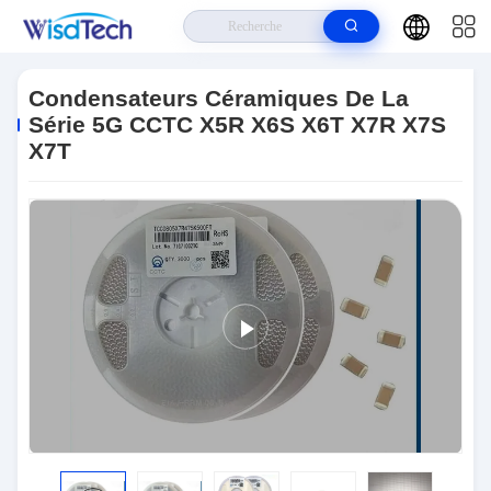
Maison
>
Produits
>
Condensateurs En Céramique
>
Condensateurs
Céramiques De La Série 5G CCTC X5R X6S X6T X7R X7S X7T
Condensateurs Céramiques De La
Série 5G CCTC X5R X6S X6T X7R X7S
X7T