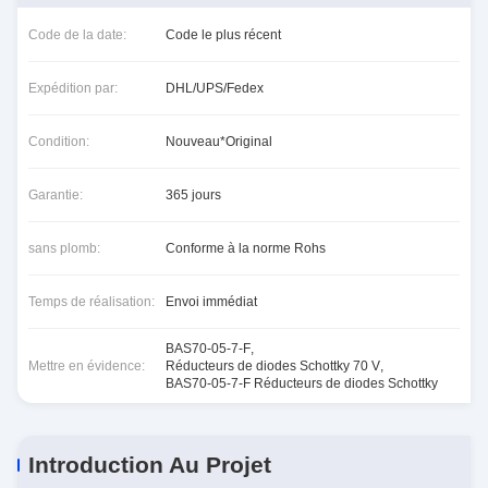
Code de la date:
Code le plus récent
Expédition par:
DHL/UPS/Fedex
Condition:
Nouveau*Original
Garantie:
365 jours
sans plomb:
Conforme à la norme Rohs
Temps de réalisation:
Envoi immédiat
BAS70-05-7-F
,
Mettre en évidence:
Réducteurs de diodes Schottky 70 V
,
BAS70-05-7-F Réducteurs de diodes Schottky
Introduction Au Projet