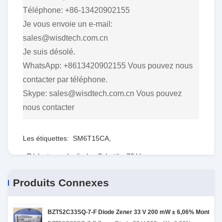
Téléphone: +86-13420902155
Je vous envoie un e-mail:
sales@wisdtech.com.cn
Je suis désolé.
WhatsApp: +8613420902155 Vous pouvez nous
contacter par téléphone.
Skype: sales@wisdtech.com.cn Vous pouvez
nous contacter
Les étiquettes:
SM6T15CA
,
Réducteurs de diodes Schottky 70 V
,
Pour les appareils de détection de l'ESD
Produits Connexes
BZT52C33SQ-7-F Diode Zener 33 V 200 mW ± 6,06% Monture 