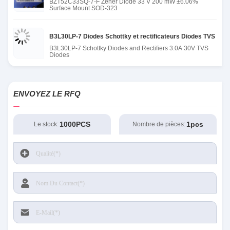
BZT52C33SQ-7-F Zener Diode 33 V 200 mW ±6.06%
Surface Mount SOD-323
B3L30LP-7 Diodes Schottky et rectificateurs Diodes TVS de 3
B3L30LP-7 Schottky Diodes and Rectifiers 3.0A 30V TVS
Diodes
ENVOYEZ LE RFQ
1000PCS
1pcs
Le stock:
Nombre de pièces: