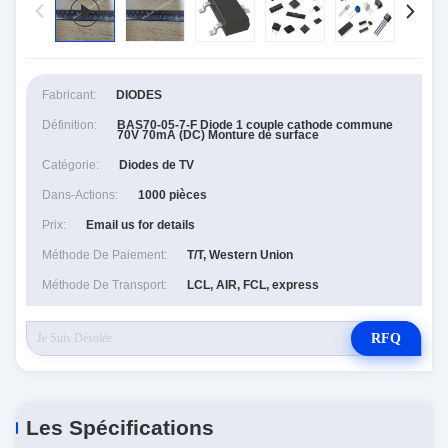
Fabricant:
DIODES
Définition:
BAS70-05-7-F Diode 1 couple cathode commune
70V 70mA (DC) Monture de surface
Catégorie:
Diodes de TV
Dans-Actions:
1000 pièces
Prix:
Email us for details
Méthode De Paiement:
T/T, Western Union
Méthode De Transport:
LCL, AIR, FCL, express
RFQ
Les Spécifications