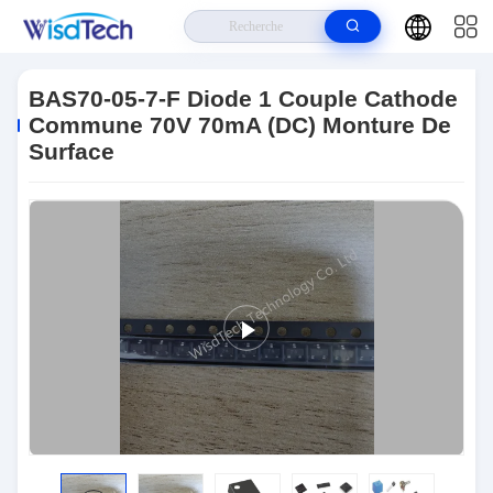
Maison
>
Produits
>
Diodes De TV
>
BAS70-05-7-F Diode 1 Couple
Cathode Commune 70V 70mA (DC) Monture De Surface
BAS70-05-7-F Diode 1 Couple Cathode
Commune 70V 70mA (DC) Monture De
Surface