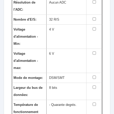
Résolution de
Aucun ADC
l'ADC:
Nombre d'E/S:
32 R/S
Voltage
4 V
d'alimentation -
Min:
Voltage
6 V
d'alimentation -
max:
Mode de montage:
DSM/SMT
Largeur du bus de
8 bits
données:
Température de
- Quarante degrés.
fonctionnement