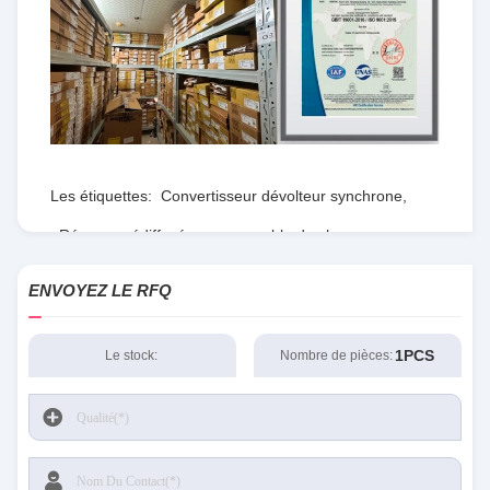
Les étiquettes:
Convertisseur dévolteur synchrone
,
Réseau prédiffusé programmable de champ
,
RTdépartement d'État
ENVOYEZ LE RFQ
1PCS
Le stock:
Nombre de pièces: