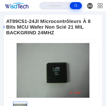
Maison
>
Produits
>
CI De Circuits Intégrés
>
AT89C51-24JI
Microcontrôleurs À 8 Bits MCU Wafer Non Scié 21 MIL BACKGRIND 24MHZ
AT89C51-24JI Microcontrôleurs À 8
Bits MCU Wafer Non Scié 21 MIL
BACKGRIND 24MHZ