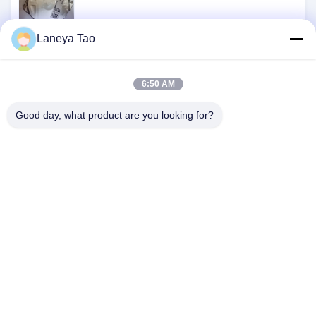
Laneya Tao
RFQ
6:50 AM
Good day, what product are you looking for?
NOUS CONTACTER
Adresse:
Chambre 1205-1207, bâtiment
Nanguang, rue Huafu, district de Futian,
Shenzhen, Guangdong, Chine
E-Mail:
sales@wisdtech.com.cn
Téléphone:
86-0755-23606019