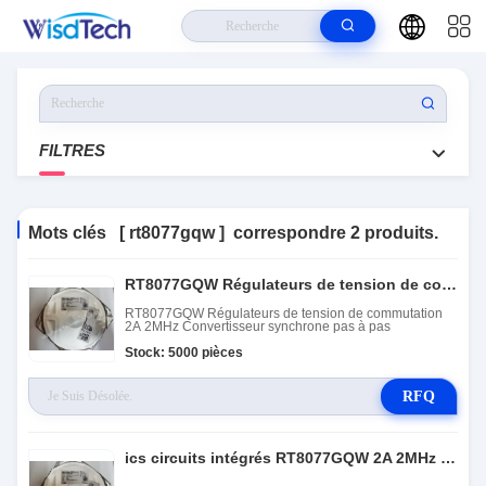
Maison
>
Produits
>
Rt8077gqw
FILTRES
Mots clés [ rt8077gqw ]
correspondre
2 produits.
RT8077GQW Régulateurs de tension de commutation 2A 2MHz Convertisseur synchrone pas à pas
RT8077GQW Régulateurs de tension de commutation
2A 2MHz Convertisseur synchrone pas à pas
Stock: 5000 pièces
RFQ
ics circuits intégrés RT8077GQW 2A 2MHz Convertisseur synchrone pas à pas