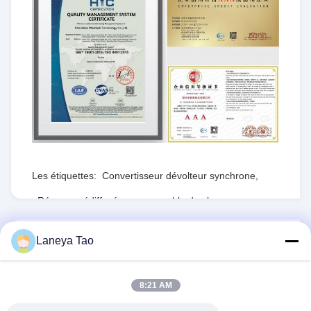
Les étiquettes:
Convertisseur dévolteur synchrone
,
Réseau prédiffusé programmable de champ
,
RTdépartement d'État
ENVOYEZ LE RFQ
Laneya Tao
1PCS
Le stock:
Nombre de pièces:
8:21 AM