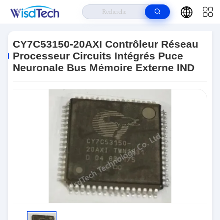
Maison
>
Produits
>
CI De Circuits Intégrés
>
CY7C53150-20AXI
Contrôleur Réseau Processeur Circuits Intégrés Puce Neuronale Bus
CY7C53150-20AXI Contrôleur Réseau
Mémoire Externe IND
Processeur Circuits Intégrés Puce
Neuronale Bus Mémoire Externe IND