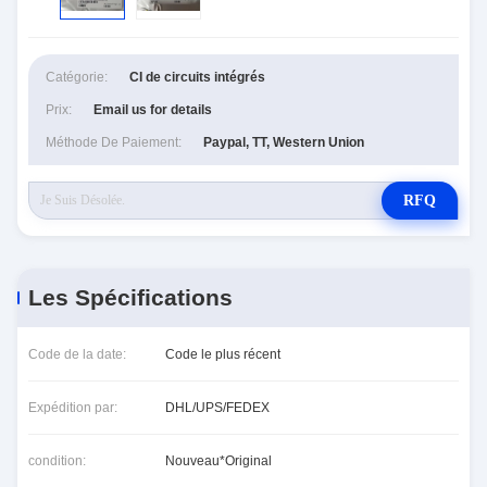
Catégorie:
CI de circuits intégrés
Prix:
Email us for details
Méthode De Paiement:
Paypal, TT, Western Union
RFQ
Les Spécifications
Code de la date:
Code le plus récent
Expédition par:
DHL/UPS/FEDEX
condition:
Nouveau*Original