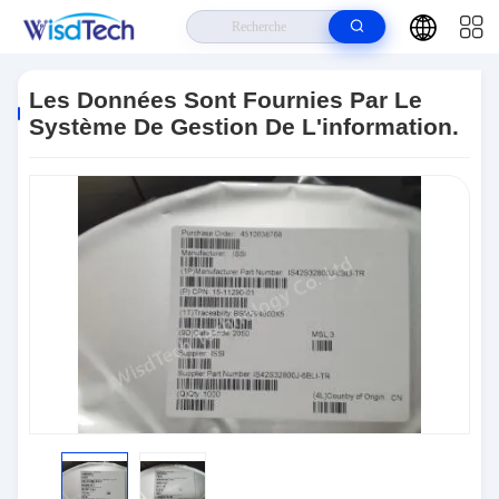
Maison
>
Produits
>
CI De Circuits Intégrés
>
Les Données Sont
Fournies Par Le Système De Gestion De L'information.
Les Données Sont Fournies Par Le
Système De Gestion De L'information.