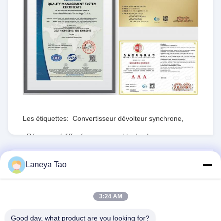
Les étiquettes:
Convertisseur dévolteur synchrone
,
Réseau prédiffusé programmable de champ
,
RTdépartement d'État
ENVOYEZ LE RFQ
Laneya Tao
1PCS
Le stock:
Nombre de pièces:
3:24 AM
Good day, what product are you looking for?