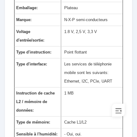
Emballage:
Plateau
Marque:
N-X-P semi-conducteurs
Voltage
1.8 V, 2,5 V, 3,3 V
d'entrée/sortie:
Type d'instruction:
Point flottant
Type d'interface:
Les services de téléphonie
mobile sont les suivants:
Ethernet, I2C, PCIe, UART
Instruction de cache
1 MB
L2 / mémoire de
données:
Type de mémoire:
Cache L1/L2
Sensible à l'humidité:
- Oui, oui.