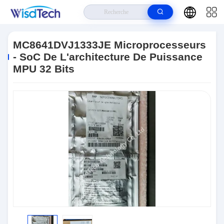
Maison
>
Produits
>
CI De Circuits Intégrés
>
MC8641DVJ1333JE
Microprocesseurs - SoC De L'architecture De Puissance MPU 32 Bits
MC8641DVJ1333JE Microprocesseurs
- SoC De L'architecture De Puissance
MPU 32 Bits