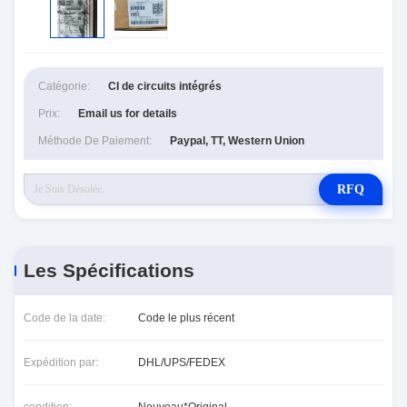
Catégorie:
CI de circuits intégrés
Prix:
Email us for details
Méthode De Paiement:
Paypal, TT, Western Union
RFQ
Les Spécifications
Code de la date:
Code le plus récent
Expédition par:
DHL/UPS/FEDEX