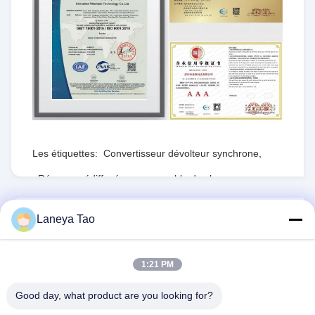
Les étiquettes:
Convertisseur dévolteur synchrone
,
Réseau prédiffusé programmable de champ
,
RTdépartement d'État
ENVOYEZ LE RFQ
Laneya Tao
1PCS
Le stock:
Nombre de pièces:
1:21 PM
Good day, what product are you looking for?