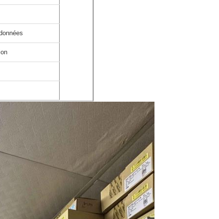
 données
ion