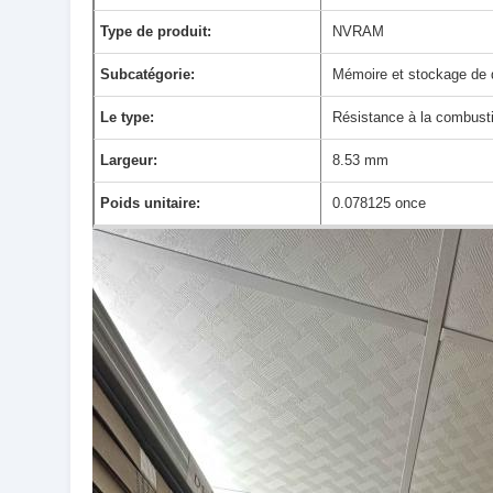
Type de produit:
NVRAM
Subcatégorie:
Mémoire et stockage de
Le type:
Résistance à la combust
Largeur:
8.53 mm
Poids unitaire:
0.078125 once