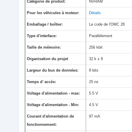
Catégorie de produit:
NVRAM
Pour les véhicules à moteur:
Détails
Emballage / boîtier:
Le code de l'OMC 28
Type d'interface:
Parallèlement
Taille de mémoire:
256 kbit
Organisation du projet
32 k x 8
Largeur du bus de données:
8 bits
Temps d' accès:
25 ns
Voltage d'alimentation - max:
5.5 V
Voltage d'alimentation - Min:
4.5 V
Courant d'alimentation de
97 mA
fonctionnement: