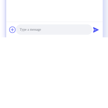
Photo
Video Call
Audio Call