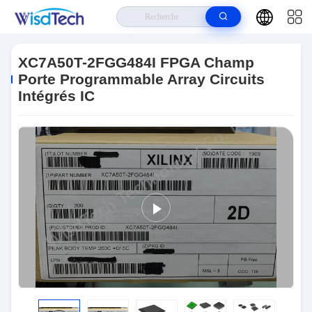
Maison
>
Produits
>
CI De Circuits Intégrés
>
XC7A50T-2FGG484I FPGA
Champ Porte Programmable Array Circuits Intégrés IC
XC7A50T-2FGG484I FPGA Champ
Porte Programmable Array Circuits
Intégrés IC