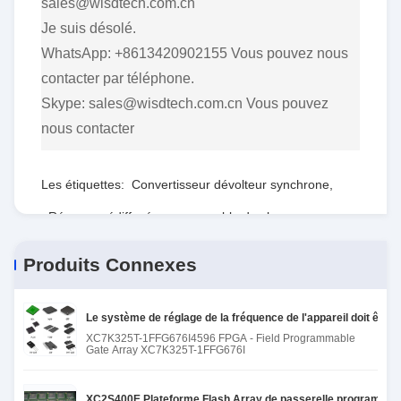
sales@wisdtech.com.cn
Je suis désolé.
WhatsApp: +8613420902155 Vous pouvez nous
contacter par téléphone.
Skype: sales@wisdtech.com.cn Vous pouvez
nous contacter
Les étiquettes:
Convertisseur dévolteur synchrone
,
Réseau prédiffusé programmable de champ
,
RTdépartement d'État
Produits Connexes
Le système de réglage de la fréquence de l'appareil doit êtr
XC7K325T-1FFG676I4596 FPGA - Field Programmable
Gate Array XC7K325T-1FFG676I
XC2S400E Plateforme Flash Array de passerelle programmab