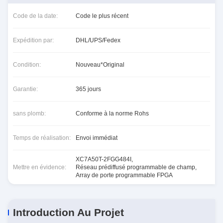
Code de la date:
Code le plus récent
Expédition par:
DHL/UPS/Fedex
Condition:
Nouveau*Original
Garantie:
365 jours
sans plomb:
Conforme à la norme Rohs
Temps de réalisation:
Envoi immédiat
XC7A50T-2FGG484I
,
Mettre en évidence:
Réseau prédiffusé programmable de champ
,
Array de porte programmable FPGA
Introduction Au Projet