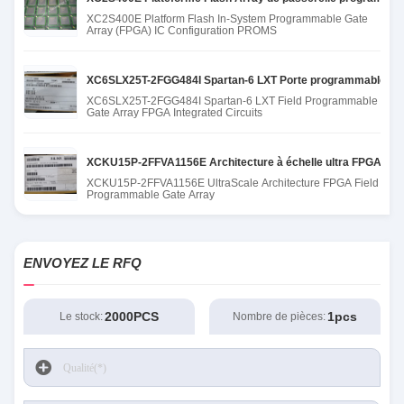
XC2S400E Platform Flash In-System Programmable Gate
Array (FPGA) IC Configuration PROMS
XC6SLX25T-2FGG484I Spartan-6 LXT Porte programmable sur 
XC6SLX25T-2FGG484I Spartan-6 LXT Field Programmable
Gate Array FPGA Integrated Circuits
XCKU15P-2FFVA1156E Architecture à échelle ultra FPGA Array
XCKU15P-2FFVA1156E UltraScale Architecture FPGA Field
Programmable Gate Array
ENVOYEZ LE RFQ
2000PCS
1pcs
Le stock:
Nombre de pièces: