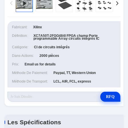
Fabricant:
Xilinx
Définition:
XC7A50T-2FGG484I FPGA champ Porte
programmable Array circuits intégrés IC
Catégorie:
CI de circuits intégrés
Dans-Actions:
2000 pièces
Prix:
Email us for details
Méthode De Paiement:
Paypal, TT, Western Union
Méthode De Transport:
LCL, AIR, FCL, express
RFQ
Les Spécifications