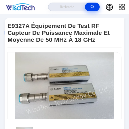
Maison
>
Produits
>
CI De Circuits Intégrés
>
E9327A Équipement De
Test RF Capteur De Puissance Maximale Et Moyenne De 50 MHz À 18 GHz
E9327A Équipement De Test RF
Capteur De Puissance Maximale Et
Moyenne De 50 MHz À 18 GHz