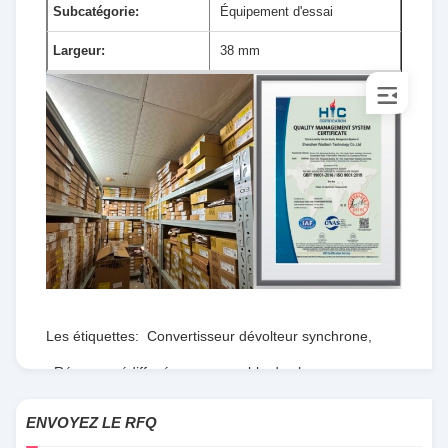
Subcatégorie:
Équipement d'essai
Largeur:
38 mm
Les étiquettes:
Convertisseur dévolteur synchrone
,
Réseau prédiffusé programmable de champ
,
RTdépartement d'État
ENVOYEZ LE RFQ