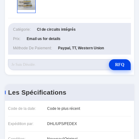
Catégorie:
CI de circuits intégrés
Prix:
Email us for details
Méthode De Paiement:
Paypal, TT, Western Union
RFQ
Les Spécifications
Code de la date:
Code le plus récent
Expédition par:
DHL/UPS/FEDEX