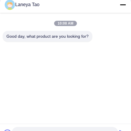
Laneya Tao
Soumettre
10:08 AM
Good day, what product are you looking for?
NOUS CONTACTER
Adresse:
Chambre 1205-1207, bâtiment
Nanguang, rue Huafu, district de Futian,
Shenzhen, Guangdong, Chine
E-Mail:
sales@wisdtech.com.cn
Téléphone:
86-0755-23606019
Politique de confidentialité |
Chine Bonne qualité CI de circuits intégrés