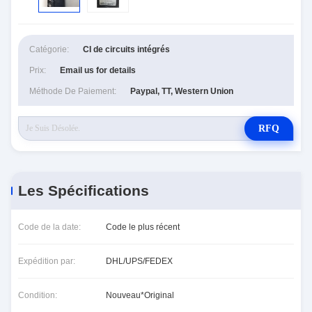
Catégorie:
CI de circuits intégrés
Prix:
Email us for details
Méthode De Paiement:
Paypal, TT, Western Union
RFQ
Les Spécifications
Code de la date:
Code le plus récent
Expédition par:
DHL/UPS/FEDEX
Condition:
Nouveau*Original