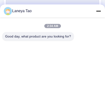
Laneya Tao
Soumettre
2:34 AM
Good day, what product are you looking for?
NOUS CONTACTER
Adresse:
Chambre 1205-1207, bâtiment
Nanguang, rue Huafu, district de Futian,
Shenzhen, Guangdong, Chine
E-Mail:
sales@wisdtech.com.cn
Téléphone:
86-0755-23606019