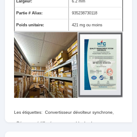
Largeur:
6.2 mm
Partie # Alias:
935238730118
Poids unitaire:
421 mg ou moins
Les étiquettes:
Convertisseur dévolteur synchrone
,
Réseau prédiffusé programmable de champ
,
RTdépartement d'État