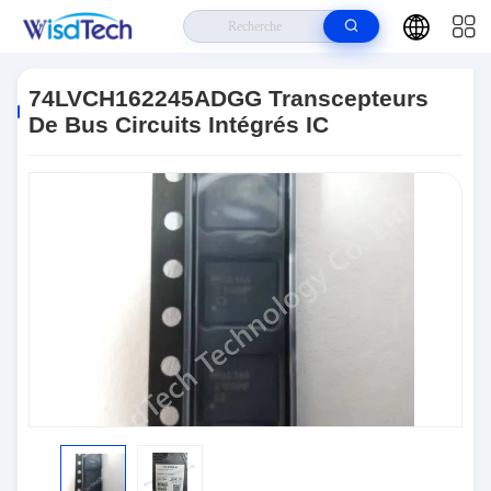
Maison
>
Produits
>
CI De Circuits Intégrés
>
74LVCH162245ADGG
Transcepteurs De Bus Circuits Intégrés IC
74LVCH162245ADGG Transcepteurs
De Bus Circuits Intégrés IC