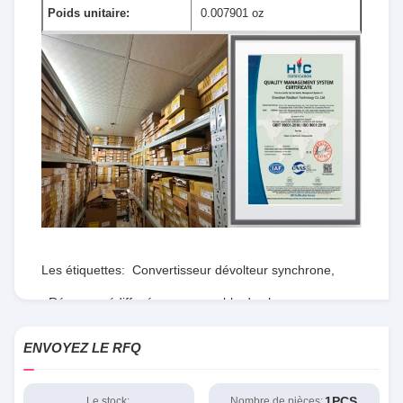
Poids unitaire:
0.007901 oz
Les étiquettes:
Convertisseur dévolteur synchrone
,
Réseau prédiffusé programmable de champ
,
RTdépartement d'État
ENVOYEZ LE RFQ
1PCS
Le stock:
Nombre de pièces: