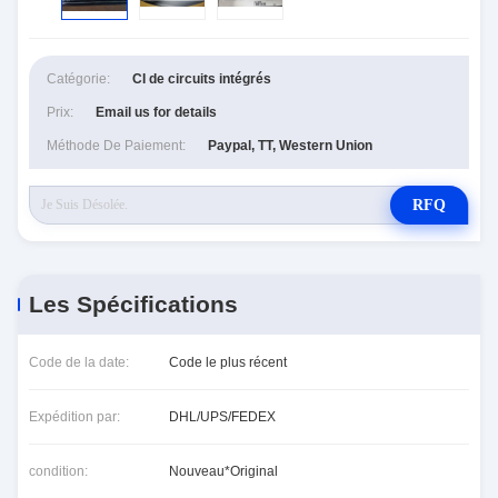
Catégorie:
CI de circuits intégrés
Prix:
Email us for details
Méthode De Paiement:
Paypal, TT, Western Union
RFQ
Les Spécifications
Code de la date:
Code le plus récent
Expédition par:
DHL/UPS/FEDEX
condition:
Nouveau*Original