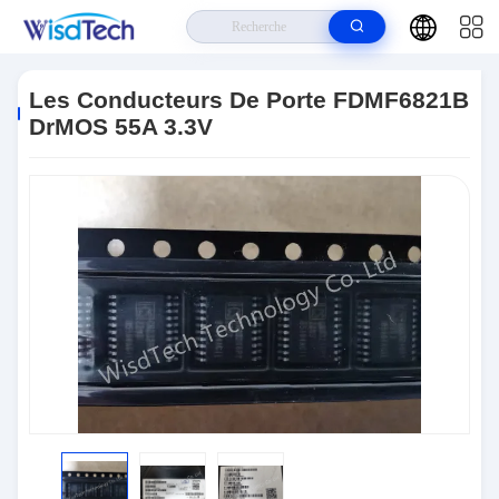
Maison
>
Produits
>
CI De Circuits Intégrés
>
Les Conducteurs De Porte
FDMF6821B DrMOS 55A 3.3V
Les Conducteurs De Porte FDMF6821B
DrMOS 55A 3.3V