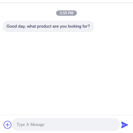
Soumettre
3:55 PM
Good day, what product are you looking for?
NOUS CONTACTER
Adresse:
Chambre 1205-1207, bâtiment
Nanguang, rue Huafu, district de Futian,
Shenzhen, Guangdong, Chine
E-Mail:
sales@wisdtech.com.cn
Téléphone:
86-0755-23606019
Politique de confidentialité |
Chine Bonne qualité CI de circuits intégrés
Fournisseur. © de Copyright 2023-2025 Wisdtech Technology Co.,Limited
. Toutes les droites Réservé.