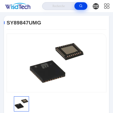
Maison
>
Produits
>
CI De Circuits Intégrés
>
SY89847UMG
SY89847UMG