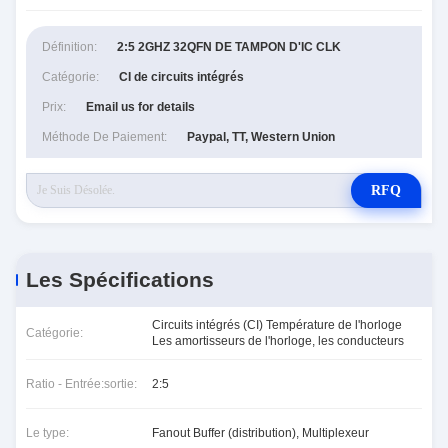
Définition:
2:5 2GHZ 32QFN DE TAMPON D'IC CLK
Catégorie:
CI de circuits intégrés
Prix:
Email us for details
Méthode De Paiement:
Paypal, TT, Western Union
RFQ
Les Spécifications
Circuits intégrés (CI) Température de l'horloge
Catégorie:
Les amortisseurs de l'horloge, les conducteurs
Ratio - Entrée:sortie:
2:5
Le type:
Fanout Buffer (distribution), Multiplexeur