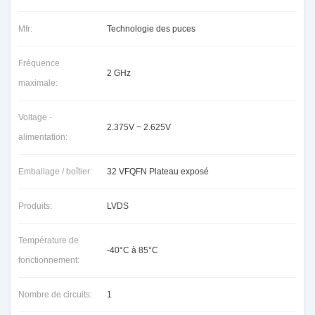
Mfr:
Technologie des puces
Fréquence
2 GHz
maximale:
Voltage -
2.375V ~ 2.625V
alimentation:
Emballage / boîtier:
32 VFQFN Plateau exposé
Produits:
LVDS
Température de
-40°C à 85°C
fonctionnement:
Nombre de circuits:
1