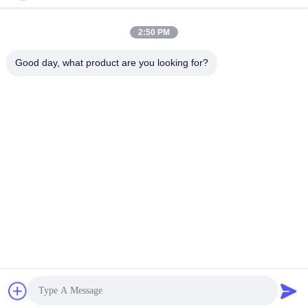
Soumettre
2:50 PM
Good day, what product are you looking for?
NOUS CONTACTER
Adresse:
Chambre 1205-1207, bâtiment
Nanguang, rue Huafu, district de Futian,
Shenzhen, Guangdong, Chine
E-Mail:
sales@wisdtech.com.cn
Téléphone:
86-0755-23606019
Politique de confidentialité |
Chine Bonne qualité CI de circuits intégrés
Fournisseur. © de Copyright 2023-2025 Wisdtech Technology Co.,Limited
. Toutes les droites Réservé.