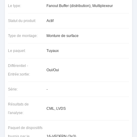
Le type:
Fanout Buffer (distribution), Multiplexeur
Statut du produit:
Actif
Type de montage:
Monture de surface
Le paquet:
Tuyaux
Différentiel -
Oui/Oui
Entrée:sortie:
Série:
-
Résultats de
CML, LVDS
l'analyse:
Paquet de dispositifs
fournis par le
16-VFQFPN (3x3)