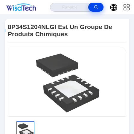
Maison
>
Produits
>
CI De Circuits Intégrés
>
8P34S1204NLGI Est Un
Groupe De Produits Chimiques
8P34S1204NLGI Est Un Groupe De
Produits Chimiques