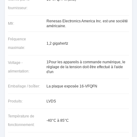
fournisseur:
Renesas Electronics America Inc. est une société
Mfr:
américaine.
Fréquence
1,2 gigahertz
maximale:
1Pour les appareils à commande numérique, le
Voltage -
réglage de la tension doit être effectué à l'aide
alimentation:
d'un
Emballage / boîtier:
La plaque exposée 16-VFQFN
Produits:
LVDS
Température de
-40°C à 85°C
fonctionnement: