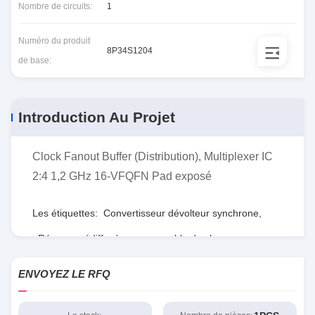
Nombre de circuits:
1
Numéro du produit
8P34S1204
de base:
Introduction Au Projet
Clock Fanout Buffer (Distribution), Multiplexer IC
2:4 1,2 GHz 16-VFQFN Pad exposé
Les étiquettes:
Convertisseur dévolteur synchrone
,
Réseau prédiffusé programmable de champ
,
RTdépartement d'État
ENVOYEZ LE RFQ