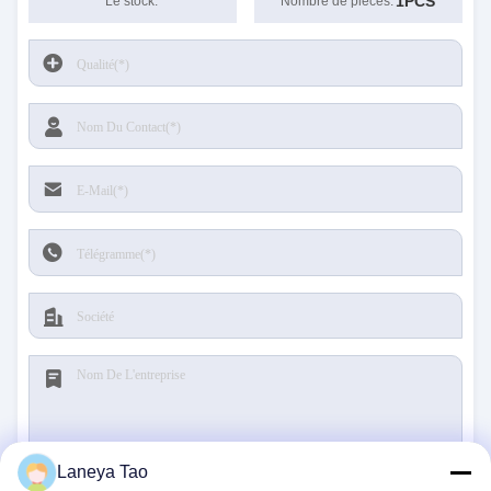
1PCS
Le stock:
Nombre de pièces:
Laneya Tao