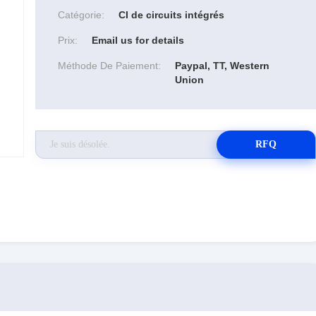
Catégorie:
CI de circuits intégrés
Prix:
Email us for details
Méthode De Paiement:
Paypal, TT, Western
Union
RFQ