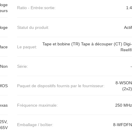
rloge
Ratio - Entrée:sortie:
1:4
teurs
loge
Statut du produit:
Actif
Tape et bobine (TR) Tape à découper (CT) Digi-
face
Le paquet:
Reel®
/Non
Série:
-
8-WSON
CMOS
Paquet de dispositifs fournis par le fournisseur:
(2x2)
exas
Fréquence maximale:
250 MHz
25V,
Emballage / boîtier:
8-WFDFN
465V