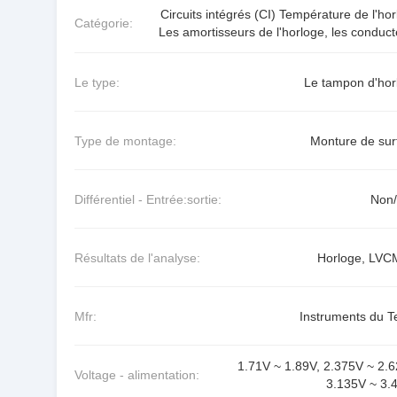
Circuits intégrés (CI) Température de l'ho
Catégorie:
Les amortisseurs de l'horloge, les conduc
Le type:
Le tampon d'hor
Type de montage:
Monture de sur
Différentiel - Entrée:sortie:
Non
Résultats de l'analyse:
Horloge, LV
Mfr:
Instruments du T
1.71V ~ 1.89V, 2.375V ~ 2.6
Voltage - alimentation:
3.135V ~ 3.