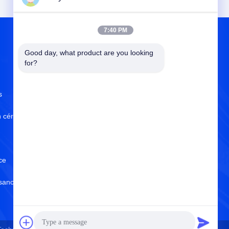
7:40 PM
Good day, what product are you looking 
AU SUJET DE NOUS
for?
s
Au sujet de nous
n céramique
Certificat d'OIN
Contrôle de la qualité
ce
Politique de confidentialité
ssance
Centre d'aide