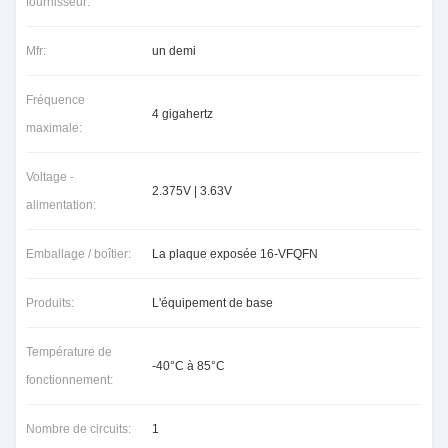
fournisseur:
Mfr:
un demi
Fréquence
4 gigahertz
maximale:
Voltage -
2.375V | 3.63V
alimentation:
Emballage / boîtier:
La plaque exposée 16-VFQFN
Produits:
L'équipement de base
Température de
-40°C à 85°C
fonctionnement:
Nombre de circuits:
1