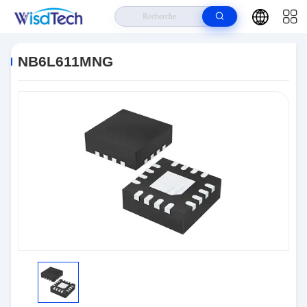
Maison
>
Produits
>
CI De Circuits Intégrés
>
NB6L611MNG
NB6L611MNG