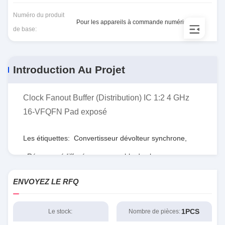
Numéro du produit
Pour les appareils à commande numérique
de base:
Introduction Au Projet
Clock Fanout Buffer (Distribution) IC 1:2 4 GHz
16-VFQFN Pad exposé
Les étiquettes:
Convertisseur dévolteur synchrone
,
Réseau prédiffusé programmable de champ
,
RTdépartement d'État
ENVOYEZ LE RFQ
1PCS
Le stock:
Nombre de pièces: