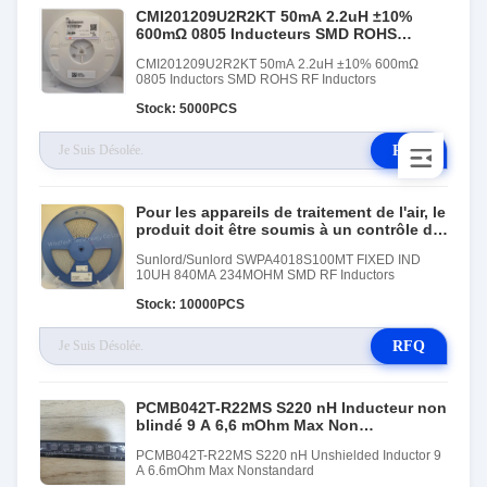
CMI201209U2R2KT 50mA 2.2uH ±10%
600mΩ 0805 Inducteurs SMD ROHS
Inducteurs RF
CMI201209U2R2KT 50mA 2.2uH ±10% 600mΩ
0805 Inductors SMD ROHS RF Inductors
Stock: 5000PCS
RFQ
Pour les appareils de traitement de l'air, le
produit doit être soumis à un contrôle de
qualité supérieur.
Sunlord/Sunlord SWPA4018S100MT FIXED IND
10UH 840MA 234MOHM SMD RF Inductors
Stock: 10000PCS
RFQ
PCMB042T-R22MS S220 nH Inducteur non
blindé 9 A 6,6 mOhm Max Non
standardisé
PCMB042T-R22MS S220 nH Unshielded Inductor 9
A 6.6mOhm Max Nonstandard