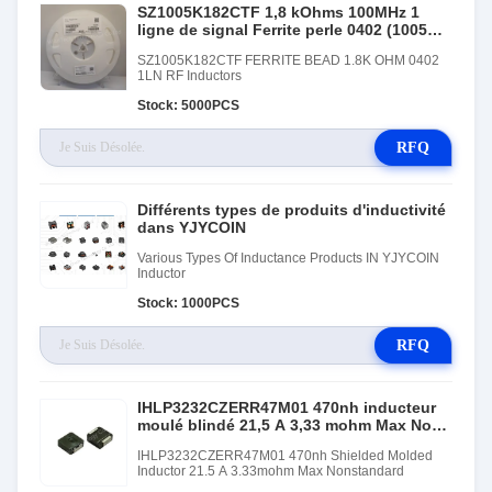
SZ1005K182CTF 1,8 kOhms 100MHz 1
ligne de signal Ferrite perle 0402 (1005
métrique) 50mA 1,8 OhmRF inducteurs
SZ1005K182CTF FERRITE BEAD 1.8K OHM 0402
1LN RF Inductors
Stock: 5000PCS
RFQ
Différents types de produits d'inductivité
dans YJYCOIN
Various Types Of Inductance Products IN YJYCOIN
Inductor
Stock: 1000PCS
RFQ
IHLP3232CZERR47M01 470nh inducteur
moulé blindé 21,5 A 3,33 mohm Max Non
standard
IHLP3232CZERR47M01 470nh Shielded Molded
Inductor 21.5 A 3.33mohm Max Nonstandard