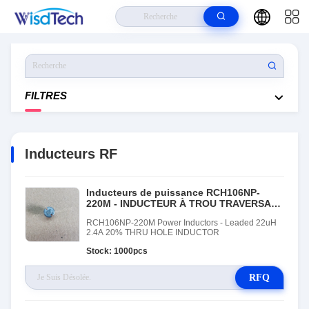
Maison
>
Produits
>
Inducteurs RF
FILTRES
Inducteurs RF
Inducteurs de puissance RCH106NP-
220M - INDUCTEUR À TROU TRAVERSANT
Au Plomb 22uH 2,4A 20 %
RCH106NP-220M Power Inductors - Leaded 22uH
2.4A 20% THRU HOLE INDUCTOR
Stock: 1000pcs
RFQ