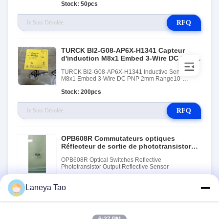
Stock: 50pcs
RFQ
TURCK BI2-G08-AP6X-H1341 Capteur
d'induction M8x1 Embed 3-Wire DC PNP
2mm Range10-30VDC M12 Homme de
TURCK BI2-G08-AP6X-H1341 Inductive Sensor
commande
M8x1 Embed 3-Wire DC PNP 2mm Range10-
30VDC M12 Male Conn
Stock: 200pcs
RFQ
OPB608R Commutateurs optiques
Réflecteur de sortie de phototransistor
Réflecteur de capteur
OPB608R Optical Switches Reflective
Phototransistor Output Reflective Sensor
Stock: 1000PCS
Laneya Tao
RFQ